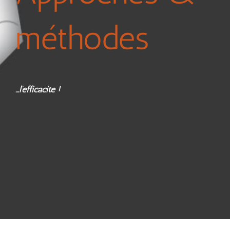
méthodes
…l’efficacité !