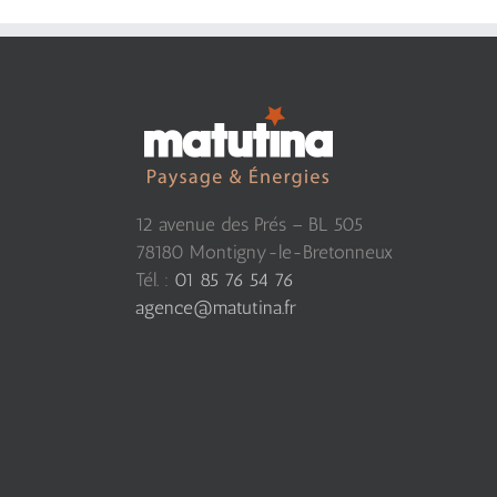
12 avenue des Prés – BL 505
78180 Montigny-le-Bretonneux
Tél. :
01 85 76 54 76
agence@matutina.fr