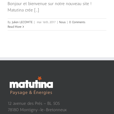
Bonjour et bienvenue sur notre nouveau site !
Matutina crée [...]
By
Julien LECOMTE
|
mai 16th, 2017
|
Nous
|
0 Comments
Read More
12 avenue des Prés – BL 505
78180 Montigny-le-Bretonneux