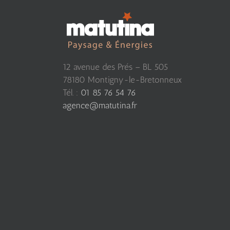
12 avenue des Prés – BL 505
78180 Montigny-le-Bretonneux
Tél. :
01 85 76 54 76
agence@matutina.fr