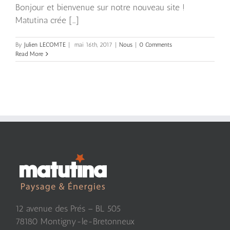
Bonjour et bienvenue sur notre nouveau site !
Matutina crée [...]
By
Julien LECOMTE
|
mai 16th, 2017
|
Nous
|
0 Comments
Read More
12 avenue des Prés – BL 505
78180 Montigny-le-Bretonneux