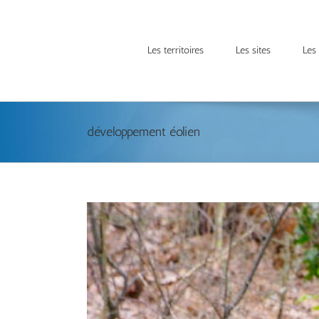
Les territoires
Les sites
Les
développement éolien