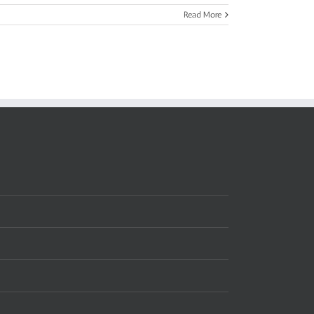
Read More