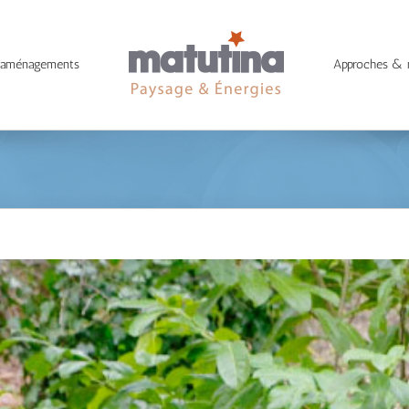
 aménagements
Approches &