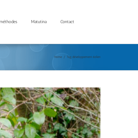
 méthodes
Matutina
Contact
Home
/
Tag:
développement éolien