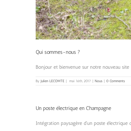
Qui sommes-nous ?
Bonjour et bienvenue sur notre nouveau site ! 
By
Julien LECOMTE
|
mai 16th, 2017
|
Nous
|
0 Comments
Un poste électrique en Champagne
Intégration paysagère d'un poste électrique d