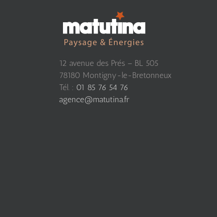
12 avenue des Prés – BL 505
78180 Montigny-le-Bretonneux
Tél. :
01 85 76 54 76
agence@matutina.fr