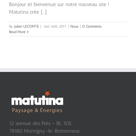
Bonjour et bienvenue sur notre nouveau site !
Matutina crée [...]
By
Julien LECOMTE
|
mai 16th, 2017
|
Nous
|
0 Comments
Read More
12 avenue des Prés – BL 505
78180 Montigny-le-Bretonneux