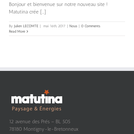
Bonjour et bienvenue sur notre nouveau site !
Matutina crée [...]
By
Julien LECOMTE
|
mai 16th, 2017
|
Nous
|
0 Comments
Read More
12 avenue des Prés – BL 505
78180 Montigny-le-Bretonneux